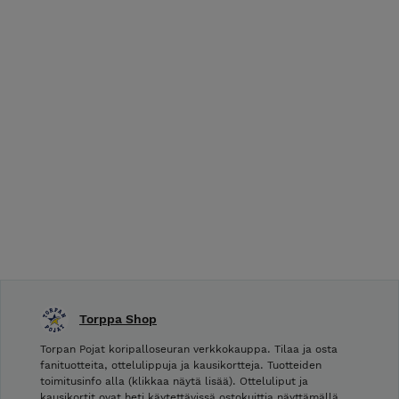
Torppa Shop
Torpan Pojat koripalloseuran verkkokauppa. Tilaa ja osta
fanituotteita, ottelulippuja ja kausikortteja. Tuotteiden
toimitusinfo alla (klikkaa näytä lisää). Otteluliput ja
kausikortit ovat heti käytettävissä ostokuittia näyttämällä.