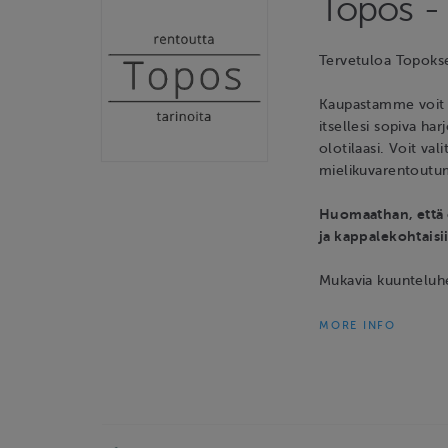
Topos -
Tervetuloa Topoks
Kaupastamme voit la
itsellesi sopiva ha
olotilaasi. Voit va
mielikuvarentoutu
Huomaathan, että o
ja kappalekohtaisii
Mukavia kuunteluh
MORE INFO