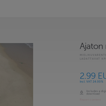
Ajaton
MIELIKUVARENT
LADATTAVAT KP
2.99 E
Incl. VAT 24.00%
Includes a digi
download
Report content