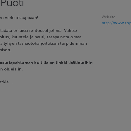
 Puoti
Website
en verkkokauppaan!
http://www.top
data erilaisia rentousohjelmia. Valitse
rjoitus, kuuntele ja nauti, tasapainota omaa
lita lyhyen läsnäoloharjoituksen tai pidemmän
misen.
stotapahtuman kuitilla on linkki lisätietoihin
n ohjeisiin.
etkiä …