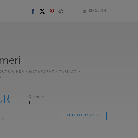
ENGLISH
 meri
OUTUMINEN / METAFORAT / TARINAT -
L
UR
Quantity
tal