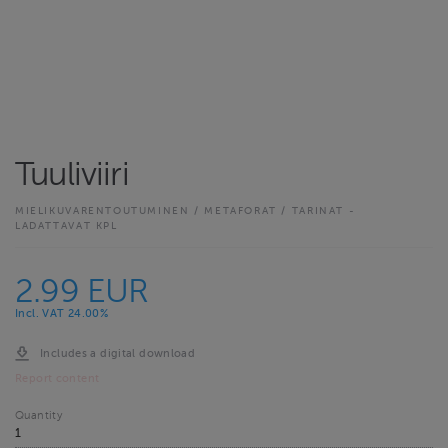
Tuuliviiri
MIELIKUVARENTOUTUMINEN / METAFORAT / TARINAT -
LADATTAVAT KPL
2.99 EUR
Incl. VAT 24.00%
Includes a digital download
Report content
Quantity