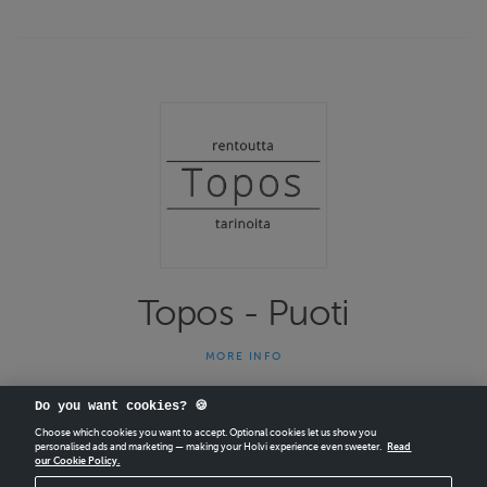
Topos - Puoti
MORE INFO
Tervetuloa Topoksen verkkokauppaan!
Do you want cookies? 🍪
Kaupastamme voit ladata erilaisia rentousohjelmia. Valitse itsellesi
sopiva harjoitus, kuuntele ja nauti, tasapainota omaa olotilaasi.
Choose which cookies you want to accept. Optional cookies let us show you
personalised ads and marketing — making your Holvi experience even sweeter.
Read
Voit valita lyhyen läsnäoloharjoituksen tai pidemmän
our Cookie Policy.
CREATE
YOUR OWN HOLVI ONLINE STORE IN MINUTES.
mielikuvarentoutumisen.