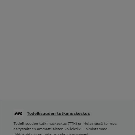
Todellisuuden tutkimuskeskus
Todellisuuden tutkimuskeskus (TTK) on Helsingissä toimiva
esitystaiteen ammattilaisten kollektiivi. Toimintamme
lähtökohtana on todellisuuden havainnointi,