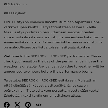
KESTO 60 min
KIELI Englanti
LIPUT Esitys on ilmainen.Ilmoittautuminen tapahtuu Holvi-
verkkokaupan kautta. Esitys toteutetaan säävarauksella.
Mikäli esitys joudutaan peruuttamaan sääolosuhteiden
vuoksi, siitä ilmoitetaan osallistujille viimeistään kaksi tuntia
ennen esityksen alkua. Peruuntumistilanteessa osallistujilla
on mahdollisuus osallistua toiseen esitysajankohtaan.
Welcome to the BEDROCK :: ROCKBED performance. Please
check your email on the day of the performance in case the
weather is unstable. Any cancellation due to weather will be
announced two hours before the performance begins.
Tervetuloa BEDROCK :: ROCKBED esitykseen. Muistathan
pitää silmällä sähköpostia esityspäivänä, jos saa on
epävakainen. Tieto esityksen peruuttamisesta sään vuoksi
lähetetään kaksi tuntia ennen esityksen alkua.