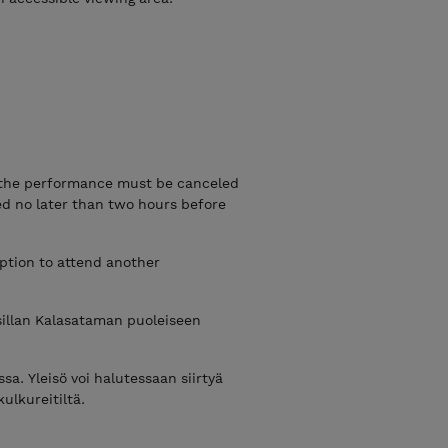
f the performance must be canceled
ied no later than two hours before
option to attend another
sillan Kalasataman puoleiseen
. Yleisö voi halutessaan siirtyä
ulkureitiltä.