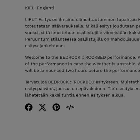
KIELI Englanti
LIPUT Esitys on ilmainen.Ilmoittautuminen tapahtuu H
toteutetaan säävarauksella. Mikäli esitys joudutaan
vuoksi, siitä ilmoitetaan osallistujille viimeistään kak
Peruuntumistilanteessa osallistujilla on mahdollisuus 
esitysajankohtaan.
Welcome to the BEDROCK :: ROCKBED performance. Pl
of the performance in case the weather is unstable. 
will be announced two hours before the performance
Tervetuloa BEDROCK :: ROCKBED esitykseen. Muistatha
esityspäivänä, jos saa on epävakainen. Tieto esitykse
lähetetään kaksi tuntia ennen esityksen alkua.