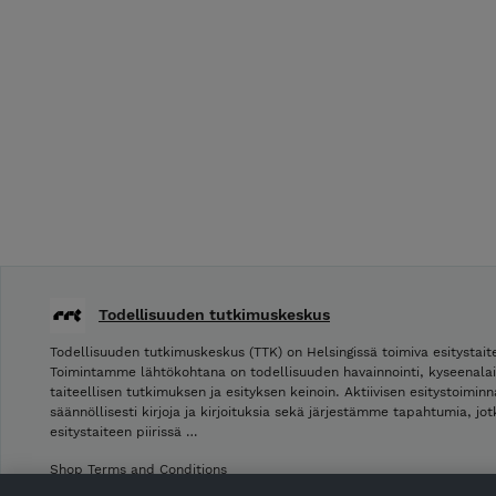
Todellisuuden tutkimuskeskus
Todellisuuden tutkimuskeskus (TTK) on Helsingissä toimiva esitystaite
Toimintamme lähtökohtana on todellisuuden havainnointi, kyseenalai
taiteellisen tutkimuksen ja esityksen keinoin. Aktiivisen esitystoimi
säännöllisesti kirjoja ja kirjoituksia sekä järjestämme tapahtumia, jo
esitystaiteen piirissä …
Shop Terms and Conditions