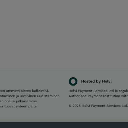
Hosted by Holvi
en ammattilaisten kollektiivi.
Holvi Payment Services Ltd is regul
staminen ja aktiivinen uudistaminen
Authorised Payment Institution wit
nnan ohella julkaisemme
© 2026 Holvi Payment Services Ltd
tka tuovat yhteen paitsi