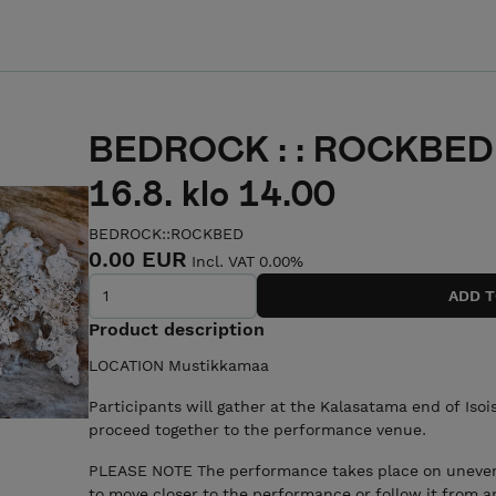
BEDROCK : : ROCKBED 
16.8. klo 14.00
BEDROCK::ROCKBED
0.00 EUR
Incl. VAT 0.00%
Product description
LOCATION Mustikkamaa
Participants will gather at the Kalasatama end of Isoi
proceed together to the performance venue.
PLEASE NOTE The performance takes place on uneven
to move closer to the performance or follow it from a