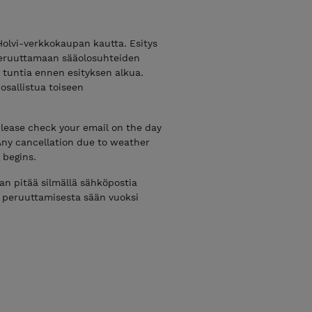
olvi-verkkokaupan kautta. Esitys
 peruuttamaan sääolosuhteiden
si tuntia ennen esityksen alkua.
osallistua toiseen
ease check your email on the day
Any cancellation due to weather
 begins.
n pitää silmällä sähköpostia
n peruuttamisesta sään vuoksi