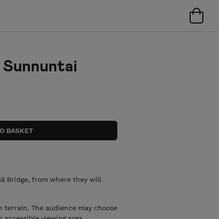
Sunnuntai
sä Bridge, from where they will
 terrain. The audience may choose
n accessible viewing area.