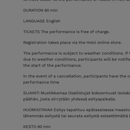
DURATION 60 min
LANGUAGE English
TICKETS The performance is free of charge.
Registration takes place via the Holvi online store.
The performance is subject to weather conditions. I
due to weather conditions, participants will be notif
the start of the performance.
In the event of a cancellation, participants have the 
performance time
SIJAINTI Mustikkamaa Osallistujat kokoontuvat Isoisä
päähän, josta siirrytään yhdessä esityspaikalle.
HUOMIOITAVAA Esitys tapahtuu epätasaisessa maastossa
lähemmäs esitystä tai seurata esitystä esteettömältä k
KESTO 60 min