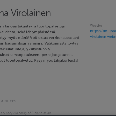
na Virolainen
Website
n tarjoaa liikunta- ja luontopalveluja
https://tmi-jon
rkaudessa, sekä lähiympäristössä,
virolainen.webn
öytyy myös etänä! Voit ostaa verkkokaupastani
uin kausimaksun ryhmiini. Valikoimasta löytyy
vakuulatunteja, yksityistunnit/
kset uimaopetukseen, perhejoogatunnit,
 muut luontopalvelut. Kysy myös lahjakorteista!
 MINUTES.
ervisory Authority of Finland as an