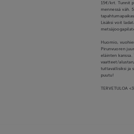
15€/krt. Tunnit 
mennessä väh. 5 
tapahtumapaikast
Lisäksi voit lada
metsäjoogapilate
Huomio, vuohien
Pirunvuoren juure
eläinten kanssa. 
vaatteet/alustan,
tuttavallisiksi ja
puutu!
TERVETULOA <