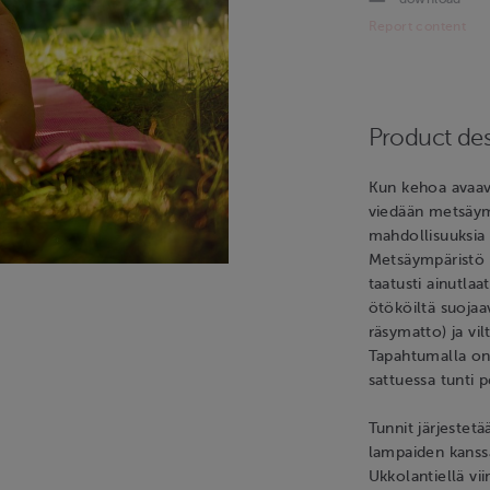
Report content
Product des
Kun kehoa avaava
viedään metsäy
mahdollisuuksia
Metsäympäristö v
taatusti ainutla
ötököiltä suoja
räsymatto) ja vi
Tapahtumalla on
sattuessa tunti p
Tunnit järjestetä
lampaiden kanss
Ukkolantiellä vi