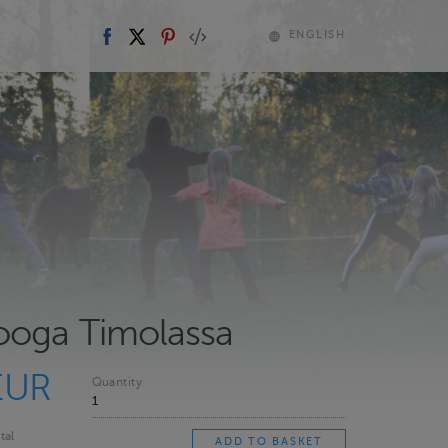
ENGLISH
ooga Timolassa
EUR
Quantity
tal