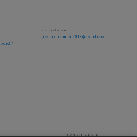
Contact email
na-
jonnavirolainen2018@gmail.com
ode.fi/
CANCEL ORDER