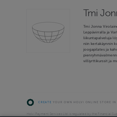
Tmi Jon
Tmi Jonna Virolaine
Leppävirralla ja Va
liikuntapalveluja l
niin kertakäynnin k
joogapilates ja kah
pienryhmävalmennu
villiyrttikurssit ja
CREATE
YOUR OWN HOLVI ONLINE STORE IN
Holvi Payment Services Ltd is regulated by the Financial Sup