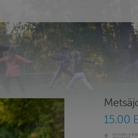
Metsäj
15.00 
Includes a digi
download