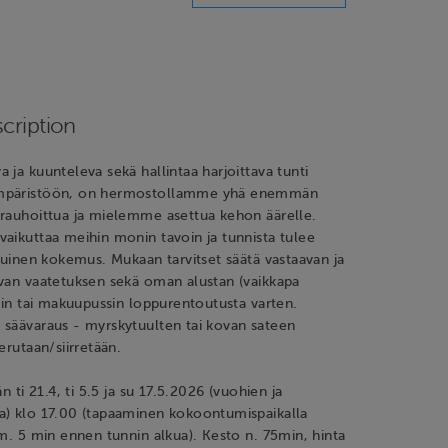
cription
 ja kuunteleva sekä hallintaa harjoittava tunti
mpäristöön, on hermostollamme yhä enemmän
 rauhoittua ja mielemme asettua kehon äärelle.
aikuttaa meihin monin tavoin ja tunnista tulee
atuinen kokemus. Mukaan tarvitset säätä vastaavan ja
avan vaatetuksen sekä oman alustan (vaikkapa
ltin tai makuupussin loppurentoutusta varten.
 säävaraus - myrskytuulten tai kovan sateen
erutaan/siirretään.
än ti 21.4, ti 5.5 ja su 17.5.2026 (vuohien ja
a) klo 17.00 (tapaaminen kokoontumispaikalla
im. 5 min ennen tunnin alkua). Kesto n. 75min, hinta