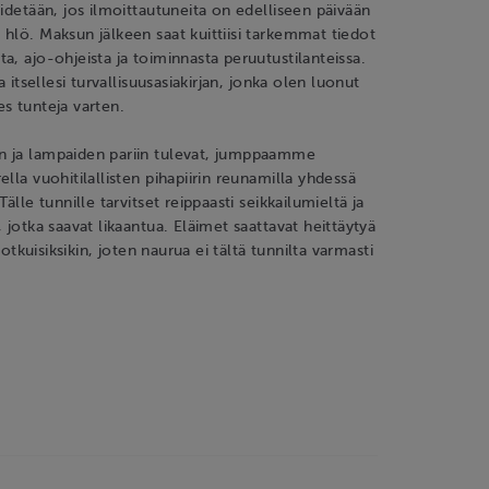
pidetään, jos ilmoittautuneita on edelliseen päivään
hlö. Maksun jälkeen saat kuittiisi tarkemmat tiedot
a, ajo-ohjeista ja toiminnasta peruutustilanteissa.
ta itsellesi turvallisuusasiakirjan, jonka olen luonut
s tunteja varten.
 ja lampaiden pariin tulevat, jumppaamme
lla vuohitilallisten pihapiirin reunamilla yhdessä
Tälle tunnille tarvitset reippaasti seikkailumieltä ja
 jotka saavat likaantua. Eläimet saattavat heittäytyä
 sotkuisiksikin, joten naurua ei tältä tunnilta varmasti
3