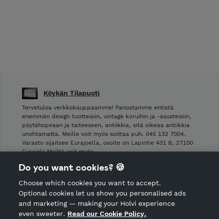
Köykän Tilapuoti
Tervetuloa verkkokauppaamme! Panostamme entistä
enemmän design tuotteisiin, vintage koruihin ja -asusteisiin,
pöytähopeaan ja taiteeseen, antiikkia, sitä oikeaa antiikkia
unohtamatta. Meille voit myös soittaa puh. 045 132 7004.
Varasto sijaitsee Eurajoella, osoite on Lapintie 431 B, 27100
Eurajoki Meiltä voit myös …
Do you want cookies? 🍪
Shop Terms and Conditions
Choose which cookies you want to accept.
CANCEL ORDER
Optional cookies let us show you personalised ads
and marketing — making your Holvi experience
even sweeter.
Read our Cookie Policy.