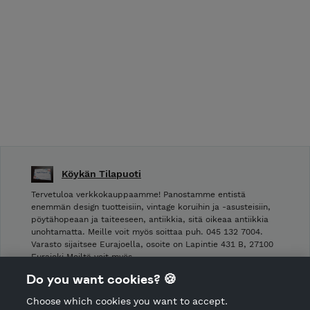
Köykän Tilapuoti
Tervetuloa verkkokauppaamme! Panostamme entistä
enemmän design tuotteisiin, vintage koruihin ja -asusteisiin,
pöytähopeaan ja taiteeseen, antiikkia, sitä oikeaa antiikkia
unohtamatta. Meille voit myös soittaa puh. 045 132 7004.
Varasto sijaitsee Eurajoella, osoite on Lapintie 431 B, 27100
Eurajoki Meiltä voit myös …
Do you want cookies? 🍪
Shop Terms and Conditions
Choose which cookies you want to accept.