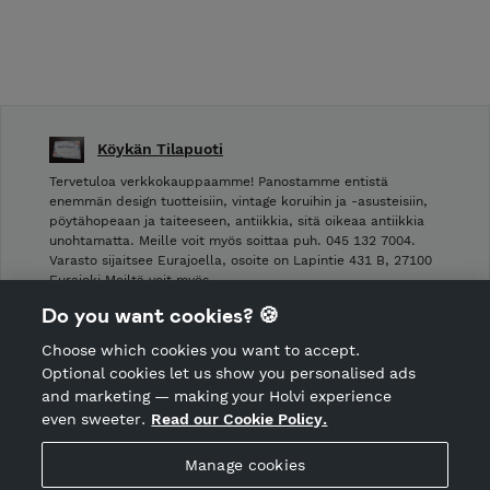
Köykän Tilapuoti
Tervetuloa verkkokauppaamme! Panostamme entistä
enemmän design tuotteisiin, vintage koruihin ja -asusteisiin,
pöytähopeaan ja taiteeseen, antiikkia, sitä oikeaa antiikkia
unohtamatta. Meille voit myös soittaa puh. 045 132 7004.
Varasto sijaitsee Eurajoella, osoite on Lapintie 431 B, 27100
Eurajoki Meiltä voit myös …
Do you want cookies? 🍪
Shop Terms and Conditions
Choose which cookies you want to accept.
CANCEL ORDER
Optional cookies let us show you personalised ads
and marketing — making your Holvi experience
even sweeter.
Read our Cookie Policy.
Hosted by Holvi
Manage cookies
Holvi Payment Services Ltd is regulated by the Financial