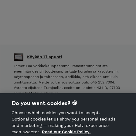
Köykän Tilapuoti
Tervetuloa verkkokauppaamme! Panostamme entistä
enemmän design tuotteisiin, vintage koruihin ja -asusteisiin,
pöytähopeaan ja taiteeseen, antiikkia, sitä oikeaa antiikkia
unohtamatta. Meille voit myös soittaa puh. 045 132 7004.
Varasto sijaitsee Eurajoella, osoite on Lapintie 431 B, 27100
Eurajoki Meiltä voit myös …
Do you want cookies? 🍪
Shop Terms and Conditions
Choose which cookies you want to accept.
CANCEL ORDER
Optional cookies let us show you personalised ads
and marketing — making your Holvi experience
even sweeter.
Read our Cookie Policy.