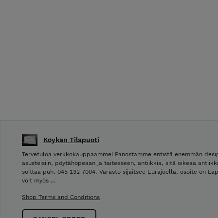
Köykän Tilapuoti
Tervetuloa verkkokauppaamme! Panostamme entistä enemmän design tu
asusteisiin, pöytähopeaan ja taiteeseen, antiikkia, sitä oikeaa antiik
soittaa puh. 045 132 7004. Varasto sijaitsee Eurajoella, osoite on La
voit myös …
Shop Terms and Conditions