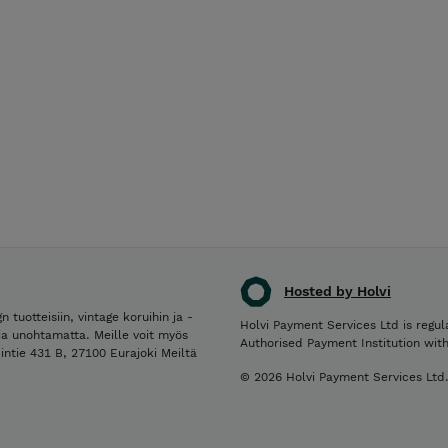
Hosted by Holvi
otteisiin, vintage koruihin ja -
Holvi Payment Services Ltd is regul
kia unohtamatta. Meille voit myös
Authorised Payment Institution wit
pintie 431 B, 27100 Eurajoki Meiltä
© 2026 Holvi Payment Services Ltd