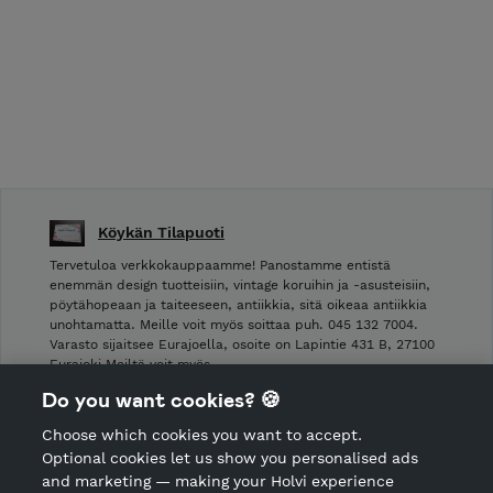
Köykän Tilapuoti
Tervetuloa verkkokauppaamme! Panostamme entistä
enemmän design tuotteisiin, vintage koruihin ja -asusteisiin,
pöytähopeaan ja taiteeseen, antiikkia, sitä oikeaa antiikkia
unohtamatta. Meille voit myös soittaa puh. 045 132 7004.
Varasto sijaitsee Eurajoella, osoite on Lapintie 431 B, 27100
Eurajoki Meiltä voit myös …
Do you want cookies? 🍪
Shop Terms and Conditions
Choose which cookies you want to accept.
CANCEL ORDER
Optional cookies let us show you personalised ads
and marketing — making your Holvi experience