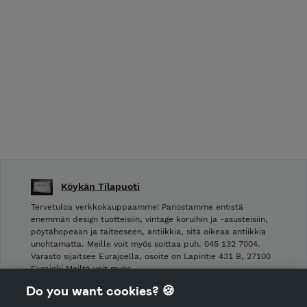
Köykän Tilapuoti
Tervetuloa verkkokauppaamme! Panostamme entistä
enemmän design tuotteisiin, vintage koruihin ja -asusteisiin,
pöytähopeaan ja taiteeseen, antiikkia, sitä oikeaa antiikkia
unohtamatta. Meille voit myös soittaa puh. 045 132 7004.
Varasto sijaitsee Eurajoella, osoite on Lapintie 431 B, 27100
Eurajoki Meiltä voit myös …
Do you want cookies? 🍪
Shop Terms and Conditions