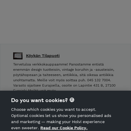
Köykän Tilapuoti
Tervetuloa verkkokauppaamme! Panostamme entistä
enemmän design tuotteisiin, vintage koruihin ja -asusteisiin,
pöytähopeaan ja taiteeseen, antiikkia, sitä oikeaa antiikkia
unohtamatta. Meille voit myös soittaa puh. 045 132 7004.
Varasto sijaitsee Eurajoella, osoite on Lapintie 431 B, 27100
Eurajoki Meiltä voit myös …
Do you want cookies? 🍪
Shop Terms and Conditions
Choose which cookies you want to accept.
CANCEL ORDER
Optional cookies let us show you personalised ads
and marketing — making your Holvi experience
even sweeter.
Read our Cookie Policy.