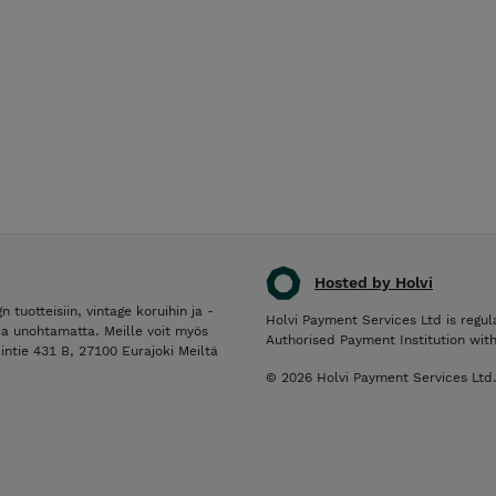
Hosted by Holvi
otteisiin, vintage koruihin ja -
Holvi Payment Services Ltd is regul
kia unohtamatta. Meille voit myös
Authorised Payment Institution wit
pintie 431 B, 27100 Eurajoki Meiltä
© 2026 Holvi Payment Services Ltd