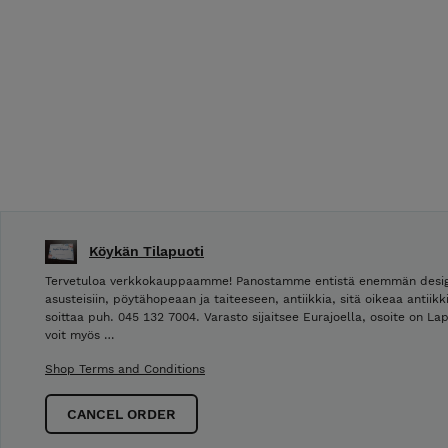
Köykän Tilapuoti
Tervetuloa verkkokauppaamme! Panostamme entistä enemmän design tu
asusteisiin, pöytähopeaan ja taiteeseen, antiikkia, sitä oikeaa antiik
soittaa puh. 045 132 7004. Varasto sijaitsee Eurajoella, osoite on La
voit myös …
Shop Terms and Conditions
CANCEL ORDER