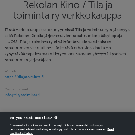
Rekolan Kino / Tila ja
toiminta ry verkkokauppa
Tässä verkkokaupassa on myynnissä Tila ja toiminta ry:n jäsenyys
sekä Rekolan Kinolla järjestettävien tapahtumien pääsylippuja.
HUOM: Tila ja toiminta ry ei välttämättä ole varsinaisten
tapahtumien vastuullinen järjestävä taho. Jos sinulla on
kysyttävää tapahtumaan liittyen, ota suoraan yhteyttä kyseisen
tapahtuman järjestäjään.
Website
https://tilajatoiminta.fi
Contact email
info@tilajatoiminta.fi
Do you want cookies? 🍪
Choose which cookies you want to accept. Optional cookies let us show you
personalised ads and marketing — making your Holvi experience even sweeter.
Read
our Cookie Policy.
CREATE
YOUR OWN HOLVI ONLINE STORE IN MINUTES.