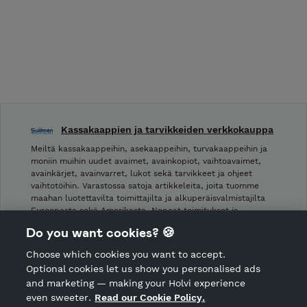
Kassakaappien ja tarvikkeiden verkkokauppa
Meiltä kassakaappeihin, asekaappeihin, turvakaappeihin ja
moniin muihin uudet avaimet, avainkopiot, vaihtoavaimet,
avainkärjet, avainvarret, lukot sekä tarvikkeet ja ohjeet
vaihtotöihin. Varastossa satoja artikkeleita, joita tuomme
maahan luotettavilta toimittajilta ja alkuperäisvalmistajilta
Euroopasta sekä Amerikasta. Nopeat toimitukset ja
halvimmat hinnat!
Do you want cookies? 🍪
Choose which cookies you want to accept.
CANCEL ORDER
Optional cookies let us show you personalised ads
and marketing — making your Holvi experience
even sweeter.
Read our Cookie Policy.