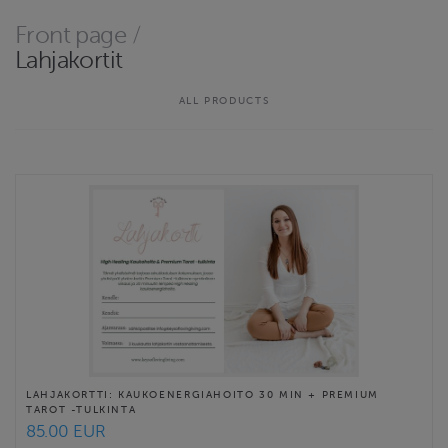
rauhaan ja rakkauteen High Healing kaukoenergiahoitojen,
energiavalmennuksen ja Tarot tulkintojen avulla.
Front page
/
Lahjakortit
Website
https://www.keysoflovingliving.com/
ALL PRODUCTS
Contact email
info@keysoflovingliving.com
LAHJAKORTTI: KAUKOENERGIAHOITO 30 MIN + PREMIUM
TAROT -TULKINTA
85.00 EUR