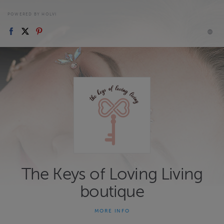
POWERED BY HOLVI
The Keys of Loving Living
boutique
MORE INFO
Tasapainoa kehon, mielen ja hengen välille. Ohjausta takaisin