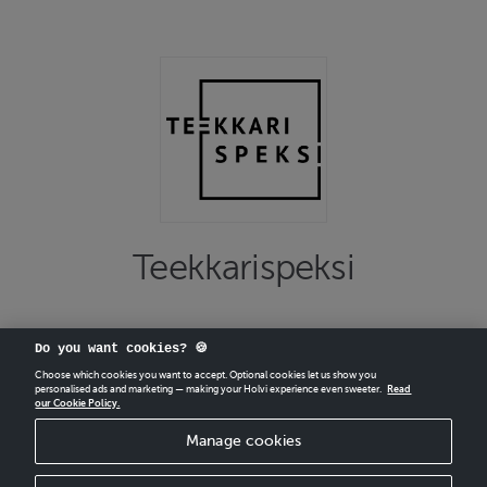
Teekkarispeksi
Do you want cookies? 🍪
Choose which cookies you want to accept. Optional cookies let us show you
personalised ads and marketing — making your Holvi experience even sweeter.
Read
our Cookie Policy.
CREATE
YOUR OWN HOLVI ONLINE STORE IN MINUTES.
Manage cookies
Holvi Payment Services Ltd is regulated by the Financial Supervisory Authority of
Finland as an Authorised Payment Institution with license to operate in the