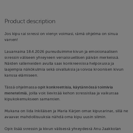
Product description
Jos kipu tai stressi on vienyt voimasi, tämä ohjelma on sinua
varten!
Lauantaina 18.4.2026 pureuduimme kivun ja emotionaalisen
stressin väliseen yhteyteen vertaistuellisen päivän merkeissä.
Näiden tallenteiden avulla saat konkreettista helpotusta ja
laajempia näkökulmia sekä oivalluksia ja toivoa kroonisen kivun
kanssa elämiseen.
Tässä ohjelmassa
opit konkreettisia, käytännössä toimivia
menetelmiä
, joilla voit lievittää kehon stressitilaa ja vaikuttaa
kipukokemukseen samantien.
Mukana on Iida Inkiläisen ja Maria Kärjen omat kiputarinat, sillä ne
avaavat mahdollisuuksia nähdä oma kipu uusin silmin.
Opit lisää stressin ja kivun välisestä yhteydestä Anu Jaakkolan