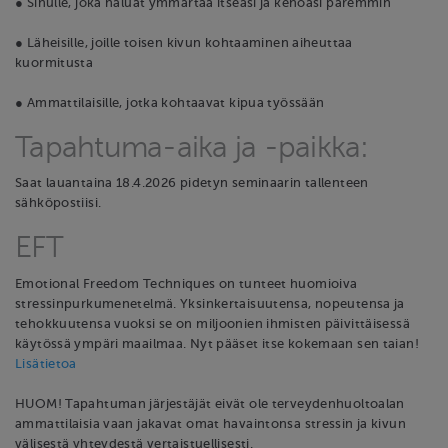
● Sinulle, joka haluat ymmärtää itseäsi ja kehoasi paremmin
● Läheisille, joille toisen kivun kohtaaminen aiheuttaa
kuormitusta
● Ammattilaisille, jotka kohtaavat kipua työssään
Tapahtuma-aika ja -paikka:
Saat lauantaina 18.4.2026 pidetyn seminaarin tallenteen
sähköpostiisi.
EFT
Emotional Freedom Techniques on tunteet huomioiva
stressinpurkumenetelmä. Yksinkertaisuutensa, nopeutensa ja
tehokkuutensa vuoksi se on miljoonien ihmisten päivittäisessä
käytössä ympäri maailmaa. Nyt pääset itse kokemaan sen taian!
Lisätietoa
HUOM! Tapahtuman järjestäjät eivät ole terveydenhuoltoalan
ammattilaisia vaan jakavat omat havaintonsa stressin ja kivun
välisestä yhteydestä vertaistuellisesti.