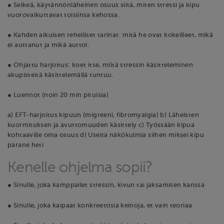
● Selkeä, käytännönläheinen osuus siitä, miten stressi ja kipu
vuorovaikuttavat toisiinsa kehossa.
● Kahden aikuisen rehelliset tarinat: mitä he ovat kokeilleet, mikä
ei auttanut ja mikä auttoi.
● Ohjattu harjoitus: koet itse, miltä stressin käsitteleminen
akupisteitä käsittelemällä tuntuu.
● Luennot (noin 20 min pituisia)
a) EFT-harjoitus kipuun (migreeni, fibromyalgia) b) Läheisten
kuormituksen ja avuttomuuden käsittely c) Työssään kipua
kohtaaville oma osuus d) Useita näkökulmia siihen miksei kipu
parane heti
Kenelle ohjelma sopii?
● Sinulle, joka kamppailet stressin, kivun tai jaksamisen kanssa
● Sinulle, joka kaipaat konkreettisia keinoja, et vain teoriaa