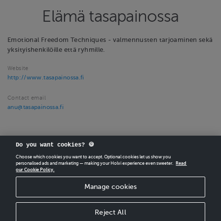
Elämä tasapainossa
Emotional Freedom Techniques - valmennusten tarjoaminen sekä
yksityishenkilöille että ryhmille.
Website
http://www.tasapainossa.fi
Contact email
anu@tasapainossa.fi
Do you want cookies? 🍪
Choose which cookies you want to accept. Optional cookies let us show you
personalised ads and marketing — making your Holvi experience even sweeter.
Read
our Cookie Policy.
CREATE
YOUR OWN HOLVI ONLINE STORE IN MINUTES.
Manage cookies
Holvi Payment Services Ltd is regulated by the Financial Supervisory Authority of
Finland as an Authorised Payment Institution with license to operate in the
European Economic Area.
Reject All
© 2026 Holvi Payment Services Ltd.