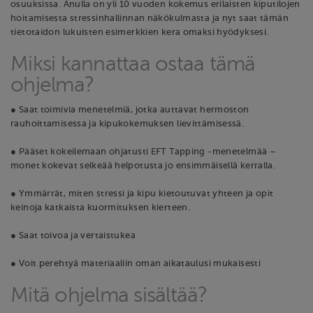
osuuksissa. Anulla on yli 10 vuoden kokemus erilaisten kiputilojen
hoitamisesta stressinhallinnan näkökulmasta ja nyt saat tämän
tietotaidon lukuisten esimerkkien kera omaksi hyödyksesi.
Miksi kannattaa ostaa tämä
ohjelma?
● Saat toimivia menetelmiä, jotka auttavat hermoston
rauhoittamisessa ja kipukokemuksen lievittämisessä.
● Pääset kokeilemaan ohjatusti EFT Tapping -menetelmää –
monet kokevat selkeää helpotusta jo ensimmäisellä kerralla.
● Ymmärrät, miten stressi ja kipu kietoutuvat yhteen ja opit
keinoja katkaista kuormituksen kierteen.
● Saat toivoa ja vertaistukea
● Voit perehtyä materiaaliin oman aikataulusi mukaisesti
Mitä ohjelma sisältää?