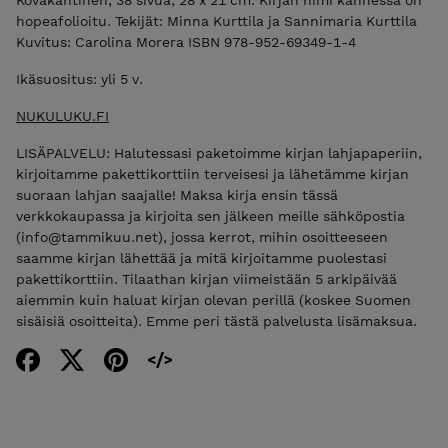
hopeafolioitu. Tekijät: Minna Kurttila ja Sannimaria Kurttila
Kuvitus: Carolina Morera ISBN 978-952-69349-1-4
Ikäsuositus: yli 5 v.
NUKULUKU.FI
LISÄPALVELU: Halutessasi paketoimme kirjan lahjapaperiin,
kirjoitamme pakettikorttiin terveisesi ja lähetämme kirjan
suoraan lahjan saajalle! Maksa kirja ensin tässä
verkkokaupassa ja kirjoita sen jälkeen meille sähköpostia
(info@tammikuu.net), jossa kerrot, mihin osoitteeseen
saamme kirjan lähettää ja mitä kirjoitamme puolestasi
pakettikorttiin. Tilaathan kirjan viimeistään 5 arkipäivää
aiemmin kuin haluat kirjan olevan perillä (koskee Suomen
sisäisiä osoitteita). Emme peri tästä palvelusta lisämaksua.