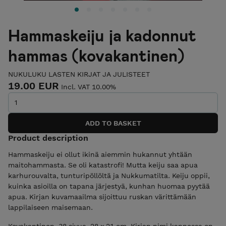
Hammaskeiju ja kadonnut
hammas (kovakantinen)
NUKULUKU LASTEN KIRJAT JA JULISTEET
19.00 EUR
Incl. VAT 10.00%
Product description
Hammaskeiju ei ollut ikinä aiemmin hukannut yhtään
maitohammasta. Se oli katastrofi! Mutta keiju saa apua
karhurouvalta, tunturipöllöltä ja Nukkumatilta. Keiju oppii,
kuinka asioilla on tapana järjestyä, kunhan huomaa pyytää
apua. Kirjan kuvamaailma sijoittuu ruskan värittämään
lappilaiseen maisemaan.
Kovakantinen, 38 sivua, 28 x 21 cm. Kirjan nimi kannessa on