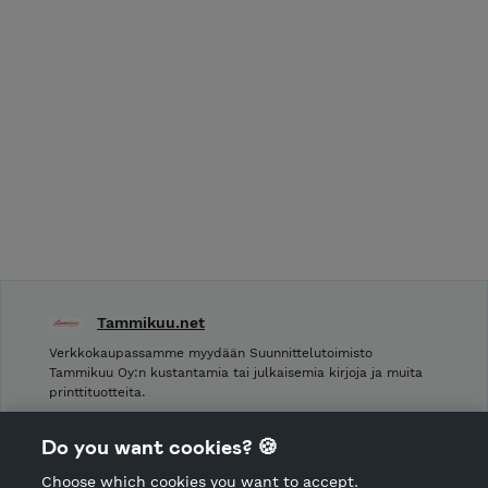
Tammikuu.net
Verkkokaupassamme myydään Suunnittelutoimisto
Tammikuu Oy:n kustantamia tai julkaisemia kirjoja ja muita
printtituotteita.
Shop Terms and Conditions
Do you want cookies? 🍪
Shop privacy policy
Choose which cookies you want to accept.