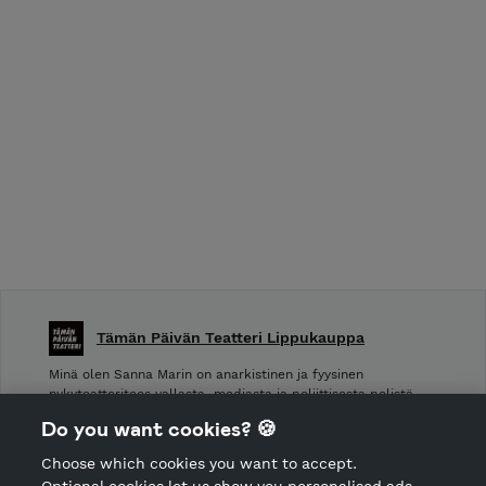
Tämän Päivän Teatteri Lippukauppa
Minä olen Sanna Marin on anarkistinen ja fyysinen
nykyteatteriteos vallasta, mediasta ja poliittisesta pelistä,
jossa me kaikki olemme mukana.
Do you want cookies? 🍪
Choose which cookies you want to accept.
CANCEL ORDER