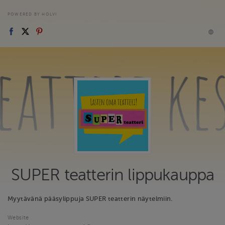
POWERED BY HOLVI
SUPER teatterin lippukauppa
Myytävänä pääsylippuja SUPER teatterin näytelmiin.
Website