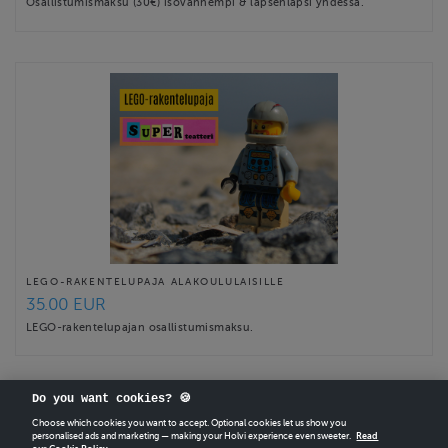
Osallistumismaksu (30€) isovanhempi & lapsenlapsi yhdessä.
LEGO-RAKENTELUPAJA ALAKOULULAISILLE
35.00 EUR
LEGO-rakentelupajan osallistumismaksu.
Do you want cookies? 🍪
Choose which cookies you want to accept. Optional cookies let us show you
personalised ads and marketing — making your Holvi experience even sweeter.
Read