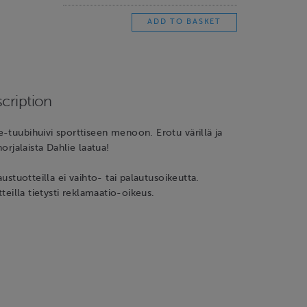
cription
-tuubihuivi sporttiseen menoon. Erotu värillä ja
norjalaista Dahlie laatua!
laustuotteilla ei vaihto- tai palautusoikeutta.
otteilla tietysti reklamaatio-oikeus.