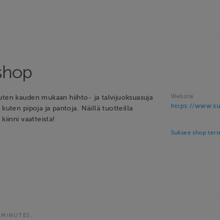
shop
Website
uten kauden mukaan hiihto- ja talvijuoksuasuja
https://www.s
kuten pipoja ja pantoja. Näillä tuotteilla
kiinni vaatteista!
Suksee shop term
 MINUTES.