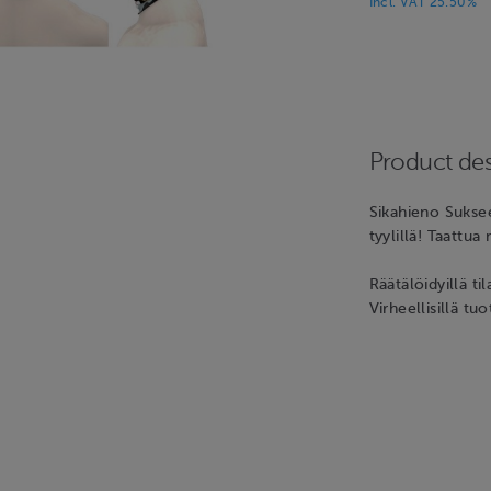
Incl. VAT 25.50%
Product des
Sikahieno Suksee
tyylillä! Taattua 
Räätälöidyillä ti
Virheellisillä tu