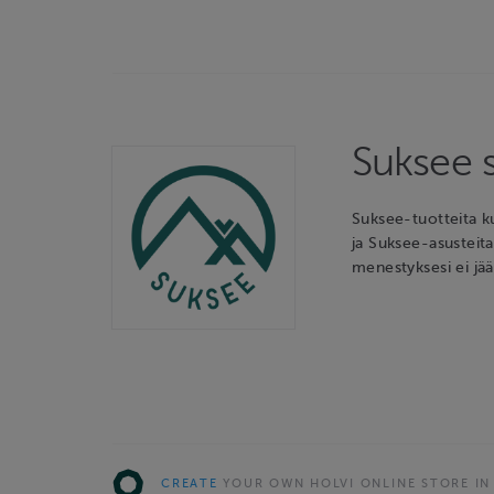
Suksee 
Suksee-tuotteita k
ja Suksee-asusteita 
menestyksesi ei jää 
CREATE
YOUR OWN HOLVI ONLINE STORE IN