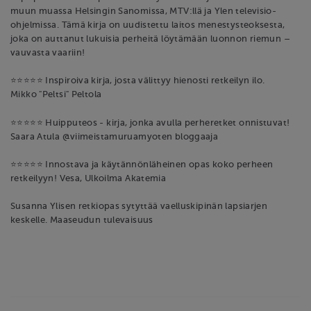
muun muassa Helsingin Sanomissa, MTV:llä ja Ylen televisio-
ohjelmissa. Tämä kirja on uudistettu laitos menestysteoksesta,
joka on auttanut lukuisia perheitä löytämään luonnon riemun –
vauvasta vaariin!
⭐️⭐️⭐️⭐️⭐️ Inspiroiva kirja, josta välittyy hienosti retkeilyn ilo.
Mikko "Peltsi" Peltola
⭐️⭐️⭐️⭐️⭐️ Huipputeos - kirja, jonka avulla perheretket onnistuvat!
Saara Atula @viimeistamuruamyoten bloggaaja
⭐️⭐️⭐️⭐️⭐️ Innostava ja käytännönläheinen opas koko perheen
retkeilyyn! Vesa, Ulkoilma Akatemia
Susanna Ylisen retkiopas sytyttää vaelluskipinän lapsiarjen
keskelle. Maaseudun tulevaisuus