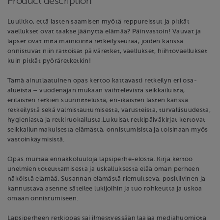
Product description
Luulitko, että lasten saamisen myötä reppureissut ja pitkät
vaellukset ovat taakse jäänyttä elämää? Päinvastoin! Vauvat ja
lapset ovat mitä mainiointa retkeilyseuraa, joiden kanssa
onnistuvat niin rattoisat päiväretket, vaellukset, hiihtovaellukset
kuin pitkät pyöräretketkin!
Tämä ainutlaatuinen opas kertoo kattavasti retkeilyn eri osa-
alueista – vuodenajan mukaan vaihtelevista seikkailuista,
erilaisten retkien suunnittelusta, eri-ikäisten lasten kanssa
retkeilystä sekä valmistautumisesta, varusteista, turvallisuudesta,
hygieniasta ja retkiruokailusta.Lukuisat retkipäiväkirjat kertovat
seikkailunmakuisesta elämästä, onnistumisista ja toisinaan myös
vastoinkäymisistä.
Opas murtaa ennakkoluuloja lapsiperhe-elosta. Kirja kertoo
unelmien toteuttamisesta ja uskalluksesta elää oman perheen
näköistä elämää. Susannan elämästä riemuitseva, positiivinen ja
kannustava asenne säteilee lukijoihin ja tuo rohkeutta ja uskoa
omaan onnistumiseen.
Lapsiperheen retkiopas sai ilmestyessään laajaa mediahuomiota