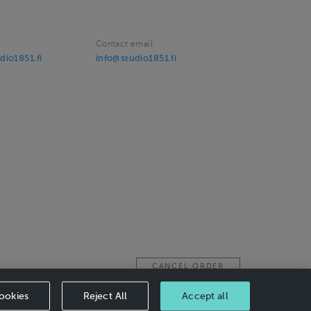
Contact email
dio1851.fi
info@studio1851.fi
CANCEL ORDER
ookies
Reject All
Accept all