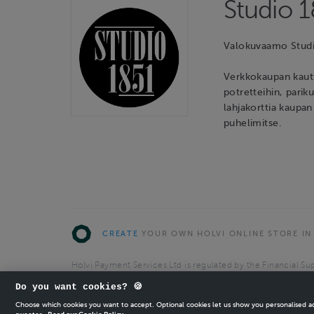
Studio 
Valokuvaamo Studi
Verkkokaupan kautta
potretteihin, parik
lahjakorttia kaupan
puhelimitse.
CREATE
YOUR OWN HOLVI ONLINE STORE IN
Holvi Payment Services Ltd is regulated by the Financial Sup
Authorised Payment Institution with license to operate in 
Do you want cookies? 🍪
© 2026 Holvi Payment Services Ltd.
Choose which cookies you want to accept. Optional cookies let us show you personalised 