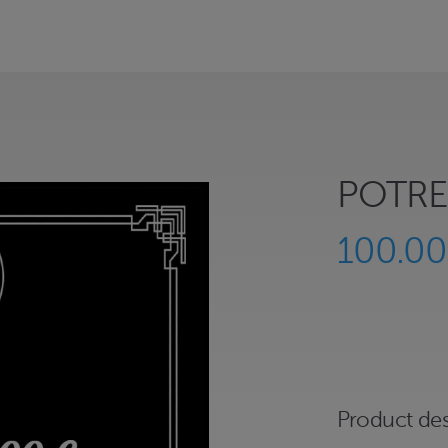
POTRET
100.0
Product des