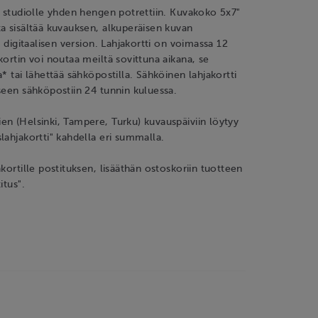
n studiolle yhden hengen potrettiin. Kuvakoko 5x7"
a sisältää kuvauksen, alkuperäisen kuvan
a digitaalisen version. Lahjakortti on voimassa 12
kortin voi noutaa meiltä sovittuna aikana, se
* tai lähettää sähköpostilla. Sähköinen lahjakortti
seen sähköpostiin 24 tunnin kuluessa.
n (Helsinki, Tampere, Turku) kuvauspäiviin löytyy
lahjakortti" kahdella eri summalla.
akortille postituksen, lisääthän ostoskoriin tuotteen
itus".