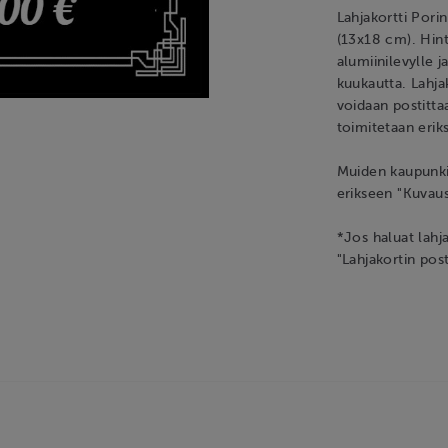
Lahjakortti Pori
(13x18 cm). Hint
alumiinilevylle j
kuukautta. Lahja
voidaan postittaa
toimitetaan erik
Muiden kaupunkie
erikseen "Kuvaus
*Jos haluat lahj
"Lahjakortin post