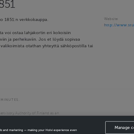
1851
Website
o 1851:n verkkokauppa.
http://www.stu
 voi ostaa lahjakortin eri kokoisiin
uviin ja perhekuviin. Jos et löydä sopivaa
 valikoimista otathan yhteyttä sähköpostilla tai
 MINUTES.
ervisory Authority of Finland as an
the European Economic Area.
Manage c
ads and marketing — making your Holvi experience even