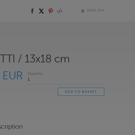
ENGLISH
TI / 13x18 cm
0 EUR
Quantity
cription