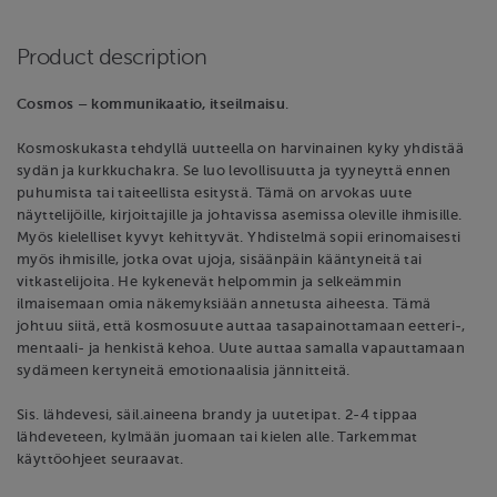
Product description
Cosmos – kommunikaatio, itseilmaisu
.
Kosmoskukasta tehdyllä uutteella on har­vinainen kyky yhdistää
sydän­ ja kurk­kuchakra. Se luo levollisuutta ja tyyneyt­tä ennen
puhumista tai taiteellista esitystä. Tämä on arvokas uute
näyttelijöille, kirjoittajille ja johtavissa ase­missa oleville ihmisille.
Myös kielelliset ky­vyt kehittyvät. Yhdistelmä sopii erinomaisesti
myös ihmisille, jotka ovat ujoja, sisäänpäin kääntyneitä tai
vitkastelijoita. He kykenevät helpommin ja selkeämmin
ilmaisemaan omia näkemyksiään annetusta aiheesta. Tämä
johtuu siitä, että kosmosuute auttaa tasapainottamaan eetteri­-,
mentaa­li­- ja henkistä kehoa. Uute auttaa samalla vapauttamaan
sydämeen kertyneitä emotionaalisia jännitteitä.
Sis. lähdevesi, säil.aineena brandy ja uutetipat. 2-4 tippaa
lähdeveteen, kylmään juomaan tai kielen alle. Tarkemmat
käyttöohjeet seuraavat.