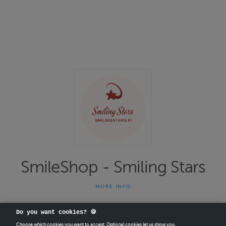
SmileShop - Smiling Stars
MORE INFO
Lämpimästi tervetuloa verkkokauppaamme! FM Erkki Lehtiranta
on kirjailija, kouluttaja, ammattiastrologi, visionääri-filosofi ja
musiikkitieteilijä, joka on tutkinut elämän henkisiä ulottuvuuksia
Do you want cookies? 🍪
yli 40 vuoden ajan. Täällä voit ostaa kirjojamme sekä tilata ja
Choose which cookies you want to accept. Optional cookies let us show you