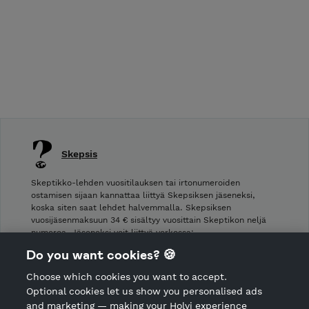
Skepsis
Skeptikko-lehden vuositilauksen tai irtonumeroiden
ostamisen sijaan kannattaa liittyä Skepsiksen jäseneksi,
koska siten saat lehdet halvemmalla. Skepsiksen
vuosijäsenmaksuun 34 € sisältyy vuosittain Skeptikon neljä
numeroa. Jäseneksi voit liittyä verkossa:
https://skepsis.fi/LiitySkepsiksenJaseneksi
Do you want cookies? 🍪
Choose which cookies you want to accept.
CANCEL ORDER
Optional cookies let us show you personalised ads
and marketing — making your Holvi experience