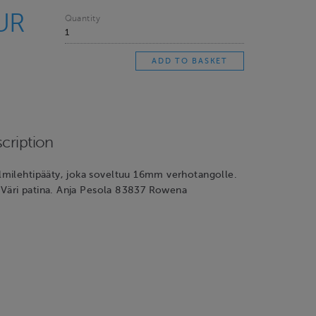
UR
Quantity
cription
milehtipääty, joka soveltuu 16mm verhotangolle.
. Väri patina. Anja Pesola 83837 Rowena