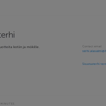
terhi
Contact email
uotteita kotiin ja mökille.
terhi.alasalmi
Sisustusterhi ter
 MINUTES.