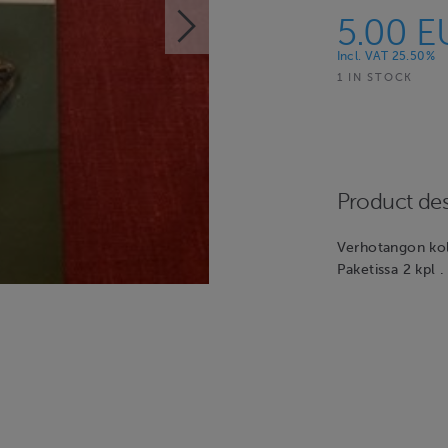
5.00 E
Incl. VAT 25.50%
1 IN STOCK
Product des
Verhotangon kol
Paketissa 2 kpl 