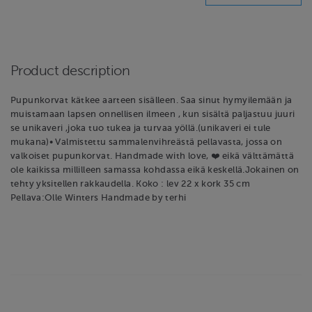
Product description
Pupunkorvat kätkee aarteen sisälleen. Saa sinut hymyilemään ja
muistamaan lapsen onnellisen ilmeen , kun sisältä paljastuu juuri
se unikaveri ,joka tuo tukea ja turvaa yöllä.(unikaveri ei tule
mukana)• Valmistettu sammalenvihreästä pellavasta, jossa on
valkoiset pupunkorvat. Handmade with love, ❤️ eikä välttämättä
ole kaikissa millilleen samassa kohdassa eikä keskellä.Jokainen on
tehty yksitellen rakkaudella. Koko : lev 22 x kork 35 cm
Pellava:Olle Winters Handmade by terhi