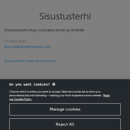
Sisustusterhi
Sisustusterhi myy tuotteita kotiin ja mökille.
Contact email
terhi.alasalmi@hotmail.com
Sisustusterhi terms & conditions
Do you want cookies? 🍪
Choose which cookies you want to accept. Optional cookies let us show you
personalised ads and marketing — making your Holvi experience even sweeter.
Read
our Cookie Policy.
CREATE
YOUR OWN HOLVI ONLINE STORE IN MINUTES.
Manage cookies
Holvi Payment Services Ltd is regulated by the Financial Supervisory Authority of
Finland as an Authorised Payment Institution with license to operate in the
European Economic Area.
Reject All
© 2026 Holvi Payment Services Ltd.