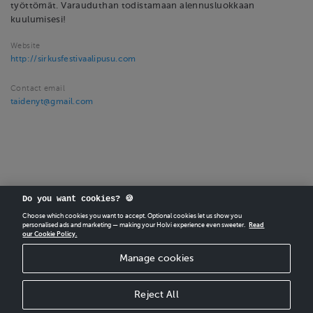
työttömät. Varauduthan todistamaan alennusluokkaan
kuulumisesi!
Website
http://sirkusfestivaalipusu.com
Contact email
taidenyt@gmail.com
Do you want cookies? 🍪
Choose which cookies you want to accept. Optional cookies let us show you
personalised ads and marketing — making your Holvi experience even sweeter.
Read
our Cookie Policy.
CREATE
YOUR OWN HOLVI ONLINE STORE IN MINUTES.
Manage cookies
Holvi Payment Services Ltd is regulated by the Financial Supervisory Authority of
Finland as an Authorised Payment Institution with license to operate in the
European Economic Area.
Reject All
© 2026 Holvi Payment Services Ltd.