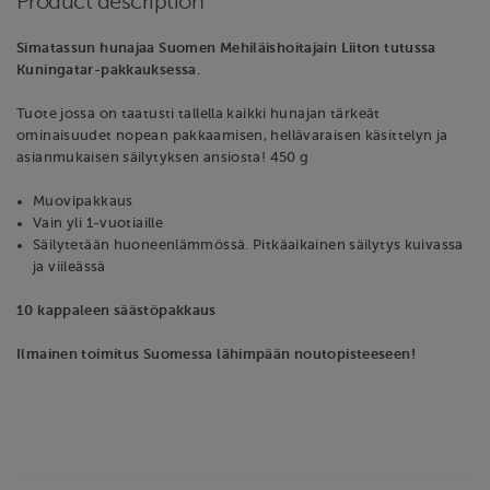
Product description
Simatassun hunajaa Suomen Mehiläishoitajain Liiton tutussa
Kuningatar-pakkauksessa.
Tuote jossa on taatusti tallella kaikki hunajan tärkeät
ominaisuudet nopean pakkaamisen, hellävaraisen käsittelyn ja
asianmukaisen säilytyksen ansiosta! 450 g
Muovipakkaus
Vain yli 1-vuotiaille
Säilytetään huoneenlämmössä. Pitkäaikainen säilytys kuivassa
ja viileässä
10 kappaleen säästöpakkaus
Ilmainen toimitus Suomessa lähimpään noutopisteeseen!