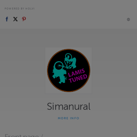
POWERED BY HOLVI
Simanural
MORE INFO
Iskari- ja muut erikoistyöt.
Ks. myös
edustukset
joita voit tilata kauttamme.