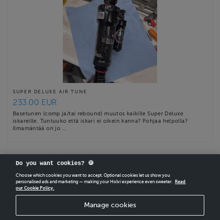
SUPER DELUXE AIR TUNE
233.00 EUR
Basetunen (comp ja/tai rebound) muutos kaikille Super Deluxe
iskareille. Tuntuuko että iskari ei oikein kanna? Pohjaa helpolla?
Ilmamäntää on jo …
Do you want cookies? 🍪
Choose which cookies you want to accept. Optional cookies let us show you
personalised ads and marketing — making your Holvi experience even sweeter.
Read
our Cookie Policy.
CREATE
YOUR OWN HOLVI ONLINE STORE IN MINUTES.
Manage cookies
Holvi Payment Services Ltd is regulated by the Financial Supervisory Authority of
Finland as an Authorised Payment Institution with license to operate in the