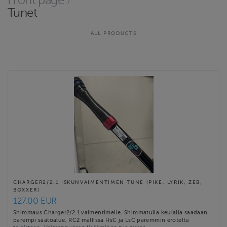
Front page
/
Tunet
Huolloissa pyrimme löytämään tapauskohtaisesti optimaalisen
ratkaisun ja tapausten vaihtelun vuoksi, niitä ei ole suoraan
ALL PRODUCTS
lueteltu.
Jos iskunvaimennintasi ei ole mainittu tai muuten kysyttävää, ota
yhteyttä.
Postitusta …
Website
https://linktr.ee/simanural
Contact email
teemu.vahtera+shop@gmail.com
Simanural terms & conditions
CHARGER2/2.1 ISKUNVAIMENTIMEN TUNE (PIKE, LYRIK, ZEB,
BOXXER)
127.00 EUR
Shimmaus Charger2/2.1 vaimentimelle. Shimmatulla keulalla saadaan
parempi säätöalue, RC2 mallissa HsC ja LsC paremmin eroteltu