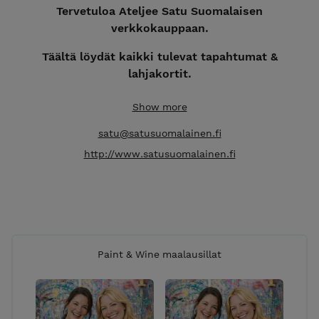
Tervetuloa Ateljee Satu Suomalaisen
verkkokauppaan.
Täältä löydät kaikki tulevat tapahtumat &
lahjakortit.
Seuraavan kuukauden avoimet tapahtumat
Show more
julkaistaan edellisen kuun puolessa välissä.
satu@satusuomalainen.fi
Esimerkiksi maaliskuun tapahtumat julkaistaan
verkkokauppaan helmikuun puolessa välissä.
http://www.satusuomalainen.fi
Ateljee sijaitsee Kuopion keskustassa osoitteessa
Sairaalakatu 9.
Paint & Wine maalausillat