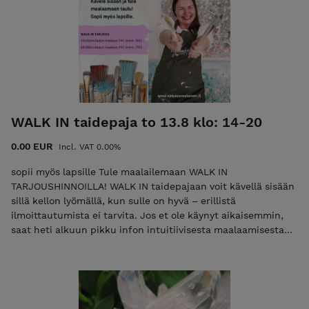
WALK IN taidepaja to 13.8 klo: 14-20
0.00 EUR
Incl. VAT 0.00%
sopii myös lapsille Tule maalailemaan WALK IN
TARJOUSHINNOILLA! WALK IN taidepajaan voit kävellä sisään
sillä kellon lyömällä, kun sulle on hyvä – erillistä
ilmoittautumista ei tarvita. Jos et ole käynyt aikaisemmin,
saat heti alkuun pikku infon intuitiivisesta maalaamisesta
sekä ateljeen tarvikkeista. ✨ WALK IN taidepaja sopii myös
lapsille aikuisen kanssa. Pääset maalailemaan WALK IN
TARJOUSHINTAAN! 42x30cm taulun maalaus 39€ (norm. 59€)
60x50cm taulun maalaus 69€ (norm. 79€) Löydät ateljeelta
kaiken tarvittavan upean taulun tekemiseen. Taulu