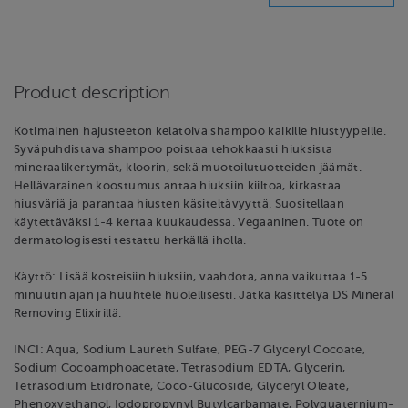
Product description
Kotimainen hajusteeton kelatoiva shampoo kaikille hiustyypeille.
Syväpuhdistava shampoo poistaa tehokkaasti hiuksista
mineraalikertymät, kloorin, sekä muotoilutuotteiden jäämät.
Hellävarainen koostumus antaa hiuksiin kiiltoa, kirkastaa
hiusväriä ja parantaa hiusten käsiteltävyyttä. Suositellaan
käytettäväksi 1-4 kertaa kuukaudessa. Vegaaninen. Tuote on
dermatologisesti testattu herkällä iholla.
Käyttö: Lisää kosteisiin hiuksiin, vaahdota, anna vaikuttaa 1-5
minuutin ajan ja huuhtele huolellisesti. Jatka käsittelyä DS Mineral
Removing Elixirillä.
INCI: Aqua, Sodium Laureth Sulfate, PEG-7 Glyceryl Cocoate,
Sodium Cocoamphoacetate, Tetrasodium EDTA, Glycerin,
Tetrasodium Etidronate, Coco-Glucoside, Glyceryl Oleate,
Phenoxyethanol, Iodopropynyl Butylcarbamate, Polyquaternium-