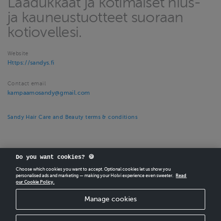
Laadukkaat ja kotimaiset hius-
ja kauneustuotteet suoraan
kotiovellesi.
Website
Https://sandys.fi
Contact email
kampaamosandy@gmail.com
Sandy Hair Care and Beauty terms & conditions
Do you want cookies? 🍪
Choose which cookies you want to accept. Optional cookies let us show you
personalised ads and marketing — making your Holvi experience even sweeter.
Read
our Cookie Policy.
CREATE
YOUR OWN HOLVI ONLINE STORE IN MINUTES.
Manage cookies
Holvi Payment Services Ltd is regulated by the Financial Supervisory Authority of
Finland as an Authorised Payment Institution with license to operate in the
European Economic Area.