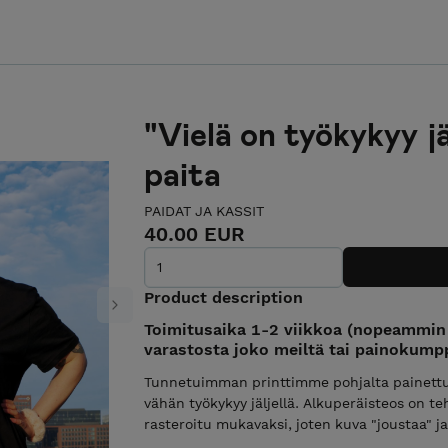
"Vielä on työkykyy jä
paita
PAIDAT JA KASSIT
40.00 EUR
Product description
Next
Toimitusaika 1-2 viikkoa (nopeammin 
varastosta joko meiltä tai painokumpp
Tunnetuimman printtimme pohjalta painettu t-
vähän työkykyy jäljellä. Alkuperäisteos on t
rasteroitu mukavaksi, joten kuva "joustaa" ja