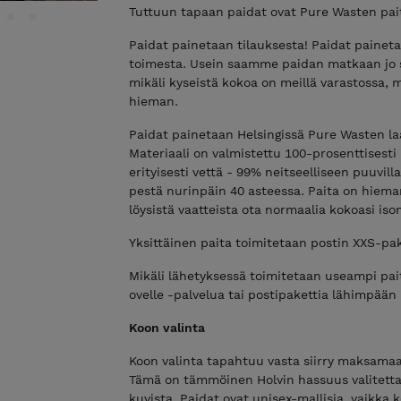
Tuttuun tapaan paidat ovat Pure Wasten pait
Paidat painetaan tilauksesta! Paidat painet
toimesta. Usein saamme paidan matkaan jo s
mikäli kyseistä kokoa on meillä varastossa, 
hieman.
Paidat painetaan Helsingissä Pure Wasten laa
Materiaali on valmistettu 100-prosenttisesti k
erityisesti vettä - 99% neitseelliseen puuvil
pestä nurinpäin 40 asteessa. Paita on hiema
löysistä vaatteista ota normaalia kokoasi iso
Yksittäinen paita toimitetaan postin XXS-pak
Mikäli lähetyksessä toimitetaan useampi pa
ovelle -palvelua tai postipakettia lähimpää
Koon valinta
Koon valinta tapahtuu vasta siirry maksama
Tämä on tämmöinen Holvin hassuus valitettav
kuvista. Paidat ovat unisex-mallisia, vaikka