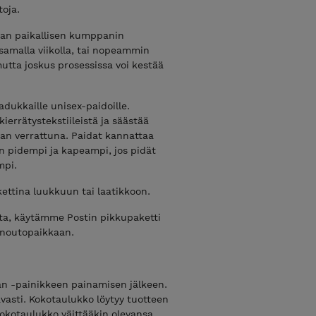
oja.
aan paikallisen kumppanin
amalla viikolla, tai nopeammin
mutta joskus prosessissa voi kestää
dukkaille unisex-paidoille.
ierrätystekstiileistä ja säästää
laan verrattuna. Paidat kannattaa
n pidempi ja kapeampi, jos pidät
mpi.
ettina luukkuun tai laatikkoon.
ita, käytämme Postin pikkupaketti
n noutopaikkaan.
an -painikkeen painamisen jälkeen.
asti. Kokotaulukko löytyy tuotteen
 kokotaulukko väittääkin olevansa