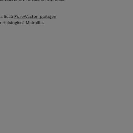
ea lisää
PureWasten paitojen
n Helsingissä Malmilla.