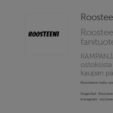
Roostee
Roostee
fanituo
KAMPANJA!
ostoksist
kaupan pää
Roosteeni tuttu so
Snapchat: Roosteeni
Instagram: roosteen