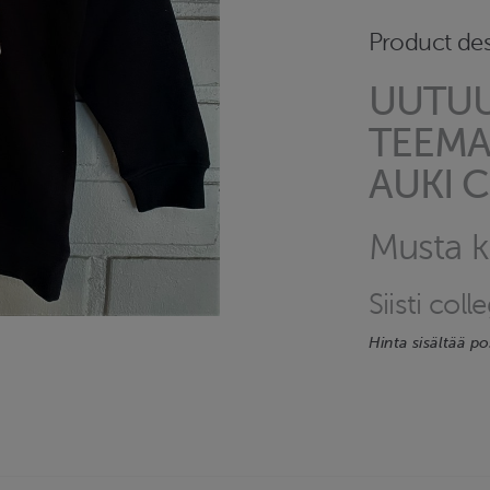
Product des
UUTUUS
TEEMA
AUKI 
Musta 
Siisti col
Hinta sisältää p