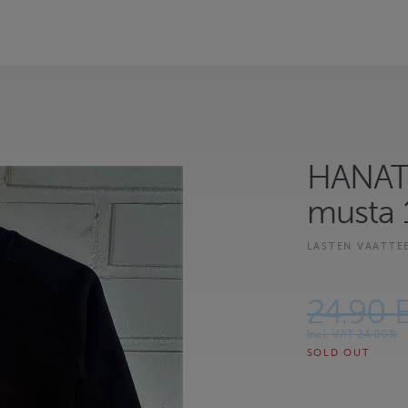
HANAT 
musta 
LASTEN VAATTE
24.90 
Incl. VAT 24.00%
SOLD OUT