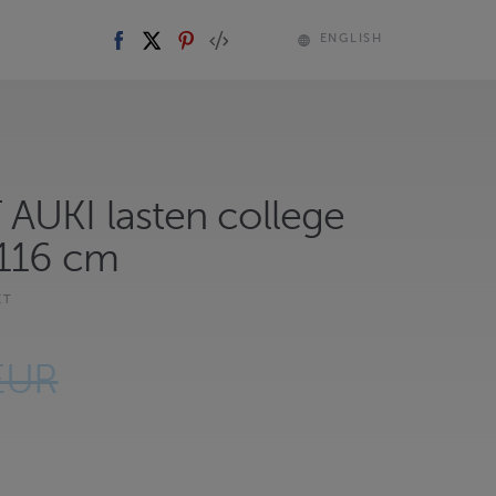
ENGLISH
AUKI lasten college
116 cm
ET
EUR