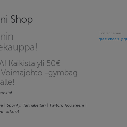
ni Shop
nin
Contact email
grasteneetu@g
tekauppa!
 Kaikista yli 50€
a Voimajohto -gymbag
lle!
mesta!
 | Spotify: Tarinakellari | Twitch: Roosteeni |
i_official