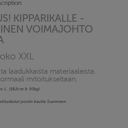
cription
! KIPPARIKALLE -
INEN VOIMAJOHTO
A
koko XXL
aita laadukkaista materiaaleista.
normaali mitoitukseltaan.
ko L. (182cm & 93kg)
ostituskulut postin kautta Suomeen.