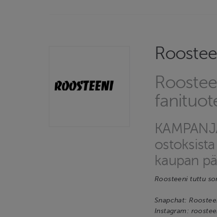
Roostee
Roostee
fanituo
KAMPANJA!
ostoksist
kaupan pää
Roosteeni tuttu so
Snapchat: Roosteeni
Instagram: roosteen