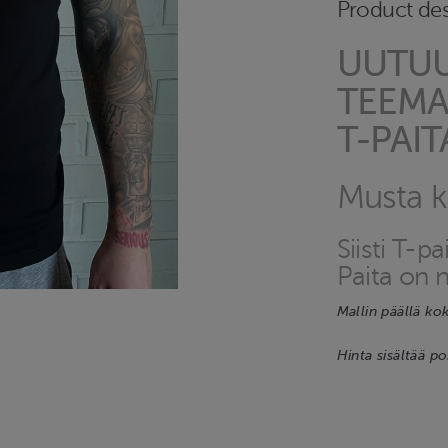
Product des
UUTUUS
TEEMA
T-PAIT
Musta 
Siisti T-p
Paita on 
Mallin päällä ko
Hinta sisältää p