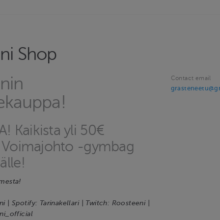
ni Shop
nin
Contact email
grasteneetu@g
tekauppa!
 Kaikista yli 50€
a Voimajohto -gymbag
lle!
mesta!
 | Spotify: Tarinakellari | Twitch: Roosteeni |
i_official