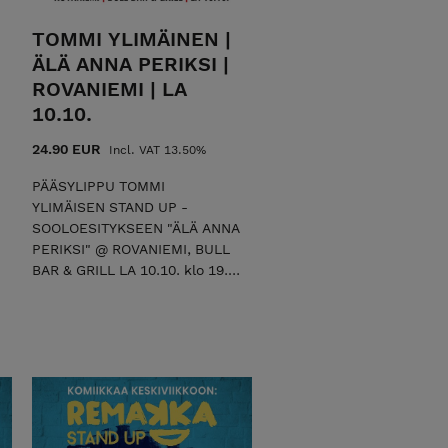
TOMMI YLIMÄINEN |
ÄLÄ ANNA PERIKSI |
ROVANIEMI | LA
10.10.
24.90 EUR
Incl. VAT 13.50%
PÄÄSYLIPPU TOMMI
YLIMÄISEN STAND UP -
SOOLOESITYKSEEN "ÄLÄ ANNA
PERIKSI" @ ROVANIEMI, BULL
BAR & GRILL LA 10.10. klo 19.
Älä anna periksi on stand up -
koomikko Tommi Ylimäisen
ensimmäinen sooloesitys,
jossa aikakautemme
elämänmenoa ruoditaan
laidasta laitaan ronskilla
lämmöllä. Tommi on
kemiläisyyden kompressoima