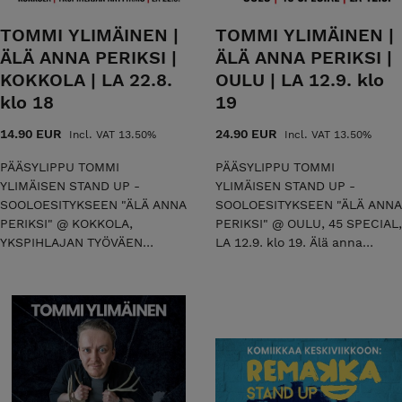
TOMMI YLIMÄINEN |
TOMMI YLIMÄINEN |
ÄLÄ ANNA PERIKSI |
ÄLÄ ANNA PERIKSI |
KOKKOLA | LA 22.8.
OULU | LA 12.9. klo
klo 18
19
14.90 EUR
24.90 EUR
Incl. VAT 13.50%
Incl. VAT 13.50%
PÄÄSYLIPPU TOMMI
PÄÄSYLIPPU TOMMI
YLIMÄISEN STAND UP -
YLIMÄISEN STAND UP -
SOOLOESITYKSEEN "ÄLÄ ANNA
SOOLOESITYKSEEN "ÄLÄ ANNA
PERIKSI" @ KOKKOLA,
PERIKSI" @ OULU, 45 SPECIAL,
YKSPIHLAJAN TYÖVÄEN
LA 12.9. klo 19. Älä anna
NÄYTTÄMÖ LA 22.8. klo 18.
periksi on stand up -koomikko
Kyseessä on sooloesityksen
Tommi Ylimäisen
kenraaliharjoitus. Älä anna
ensimmäinen sooloesitys,
periksi on stand up -koomikko
jossa aikakautemme
Tommi Ylimäisen
elämänmenoa ruoditaan
ensimmäinen sooloesitys,
laidasta laitaan ronskilla
jossa aikakautemme
lämmöllä. Tommi on
elämänmenoa ruoditaan
kemiläisyyden kompressoima