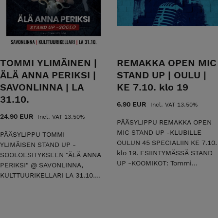
laidasta laitaan ronskilla
koomikko, joka tarjoaa
lämmöllä. Tommi on
esityksessään mustan
kemiläisyyden kompressoima
huumorin sävyttämää
koomikko, joka tarjoaa
hyväntahtoista komiikkaa.
esityksessään mustan
Merilappilaista
huumorin sävyttämää
mielenmaisemaa
TOMMI YLIMÄINEN |
REMAKKA OPEN MIC
hyväntahtoista komiikkaa.
hauskimmillaan! Älä anna
ÄLÄ ANNA PERIKSI |
STAND UP | OULU |
Merilappilaista
sinäkään periksi, vaan saavu
SAVONLINNA | LA
KE 7.10. klo 19
mielenmaisemaa
kokemaan livenä tämä keikka!
hauskimmillaan! Älä anna
31.10.
Esityksessä nähdään
6.90 EUR
Incl. VAT 13.50%
sinäkään periksi, vaan saavu
yleisölämmittelijänä vierailevia
24.90 EUR
Incl. VAT 13.50%
kokemaan livenä tämä keikka!
koomikoita. 45 SPECIAL |
PÄÄSYLIPPU REMAKKA OPEN
Esityksessä nähdään
OULU | LA 12.09.2026 klo 19 |
MIC STAND UP -KLUBILLE
PÄÄSYLIPPU TOMMI
yleisölämmittelijänä stand up
KESTO 1T 30MIN | K-18
OULUN 45 SPECIALIIN KE 7.10.
YLIMÄISEN STAND UP -
-koomikko Tuomas Sämpi.
TERVETULOA MUKAAN!
klo 19. ESIINTYMÄSSÄ STAND
SOOLOESITYKSEEN "ÄLÄ ANNA
KOKKOLA | YKSPIHLAJAN
UP -KOOMIKOT: Tommi
PERIKSI" @ SAVONLINNA,
TYÖVÄEN NÄYTTÄMÖ | LA
Ylimäinen, Sara Tiihonen,
KULTTUURIKELLARI LA 31.10.
22.08.2026 klo 18 | KESTO 1T
Roope Pietilä, Tomi Haustola,
klo 18. Älä anna periksi on
30MIN | K-18 TERVETULOA
Reija Graniitti, Joanna Maria
stand up -koomikko Tommi
MUKAAN!
Ovaska, Pentti Järvelin &
Ylimäisen ensimmäinen
Heikki Multanen. Remakan
sooloesitys, jossa