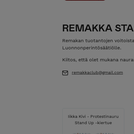
REMAKKA STAN
Remakan tuotantojen voitoist
Luonnonperintösäätiölle.
Kiitos, että olet mukana naur
remakkaclub@gmail.com
Iikka Kivi - Protestinauru
Stand Up -kiertue