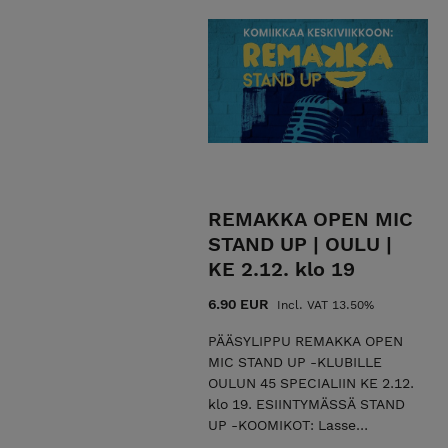
aikakautemme elämänmenoa
ruoditaan laidasta laitaan
ronskilla lämmöllä. Tommi on
kemiläisyyden kompressoima
koomikko, joka tarjoaa
esityksessään mustan
huumorin sävyttämää
hyväntahtoista komiikkaa.
Merilappilaista
mielenmaisemaa
REMAKKA OPEN MIC
hauskimmillaan! Älä anna
STAND UP | OULU |
sinäkään periksi, vaan saavu
KE 2.12. klo 19
kokemaan livenä tämä keikka!
Esityksessä nähdään
6.90 EUR
Incl. VAT 13.50%
yleisölämmittelijänä stand up
-koomikko Petri Hankonen.
PÄÄSYLIPPU REMAKKA OPEN
HÄMEENLINNA |
MIC STAND UP -KLUBILLE
KERHORAVINTOLA SEISKA
OULUN 45 SPECIALIIN KE 2.12.
(Suomen kasarmi 7) | LA 17.10.
klo 19. ESIINTYMÄSSÄ STAND
klo 19 | KESTO 1T 30MIN | K-18
UP -KOOMIKOT: Lasse
TERVETULOA MUKAAN!
Oikarinen, Amir Amokrane,