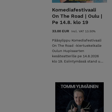
Komediafestivaali
On The Road | Oulu |
Pe 14.8. klo 19
33.00 EUR
Incl. VAT 13.50%
Pääsylippu Komediafestivaali
On The Road -kiertuekeikalle
Oulun Hupisaarten
kesäteatterille pe 14.8.2026
klo 19. Esiintymässä stand up
-koomikot NIKO KIVELÄ, ALI
JAHANGIRI & ILARI
JOHANSSON. Oulu |
Hupisaarten kesäteatteri | Pe
14.8.2026 klo 19 (ovet klo 18) |
Kesto tauon kanssa noin 2
tuntia | Paikalla anniskelua |
K-18 Tervetuloa mukaan
viihtymään! Valokuvaaminen