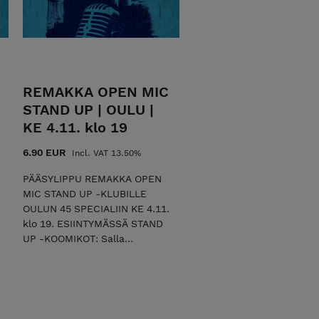
koomikko, joka tarjoaa
esityksessään mustan
huumorin sävyttämää
hyväntahtoista komiikkaa.
Merilappilaista
mielenmaisemaa
REMAKKA OPEN MIC
hauskimmillaan! Älä anna
STAND UP | OULU |
sinäkään periksi, vaan saavu
KE 4.11. klo 19
kokemaan livenä tämä keikka!
Esityksessä nähdään
6.90 EUR
Incl. VAT 13.50%
yleisölämmittelijänä stand up
-koomikko Neeta Murtomäki.
PÄÄSYLIPPU REMAKKA OPEN
ROVANIEMI | BULL BAR & GRILL
MIC STAND UP -KLUBILLE
(Arctic City Hotel) | LA
OULUN 45 SPECIALIIN KE 4.11.
10.10.2026 klo 19 | KESTO 1T
klo 19. ESIINTYMÄSSÄ STAND
30MIN | K-18 TERVETULOA
UP -KOOMIKOT: Salla
MUKAAN!
Marttinen, Raimo Lusma, Niilo
Rauhanen, Sanni Utriainen,
Bill Munsill, Lasse Oikarinen,
Hanna Mäkeläinen & Erika
Pekkarinen. Remakan