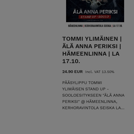
on sallittu esityksen aikana
ilman salamavaloa, mutta
videokuvaaminen on kielletty.
Jos tulet esitykseen
pyörätuolilla, ota yhteys:
juha@komediafestivaali.fi
TOMMI YLIMÄINEN |
Tapahtuman tuottaa
ÄLÄ ANNA PERIKSI |
Jylhäsalmi Productons Oy
yhteistyökumppaninaan
HÄMEENLINNA | LA
Remakka Stand Up Oy.
17.10.
24.90 EUR
Incl. VAT 13.50%
PÄÄSYLIPPU TOMMI
YLIMÄISEN STAND UP -
SOOLOESITYKSEEN "ÄLÄ ANNA
PERIKSI" @ HÄMEENLINNA,
KERHORAVINTOLA SEISKA LA
17.10. klo 19. Älä anna periksi
on stand up -koomikko Tommi
Ylimäisen ensimmäinen
sooloesitys, jossa