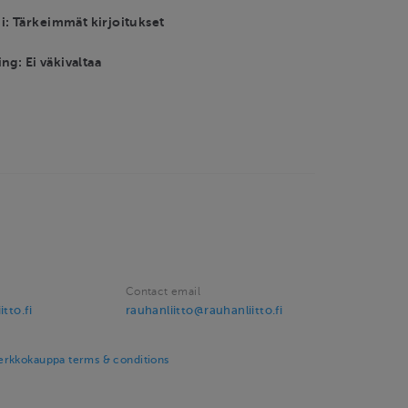
: Tärkeimmät kirjoitukset
ng: Ei väkivaltaa
Contact email
tto.fi
rauhanliitto@rauhanliitto.fi
rkkokauppa terms & conditions