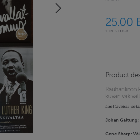
25.00 
1 IN STOCK
Product des
Rauhanliiton 
kuvan väkival
Luettavaksi, selai
Johan Galtung:
Gene Sharp: Vä