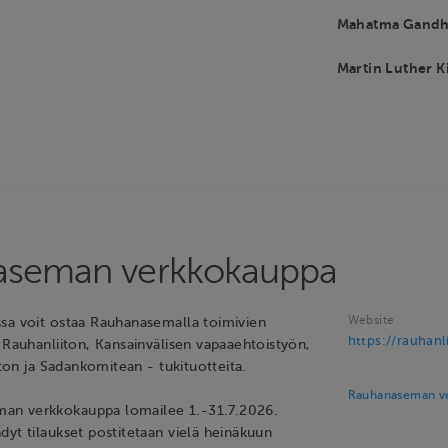
Mahatma Gandhi
Martin Luther Ki
aseman verkkokauppa
Website
sa voit ostaa Rauhanasemalla toimivien
https://rauhanlii
 Rauhanliiton, Kansainvälisen vapaaehtoistyön,
iiton ja Sadankomitean - tukituotteita.
Rauhanaseman ve
n verkkokauppa lomailee 1.-31.7.2026.
dyt tilaukset postitetaan vielä heinäkuun