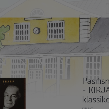
Pasifis
- KIRJ
klassik
KIRJAT