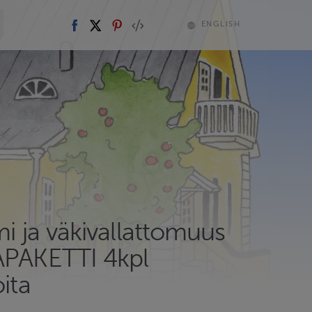
ENGLISH
mi ja väkivallattomuus
APAKETTI 4kpl
oita