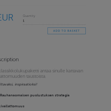
EUR
Quantity
cription
klassikkolukupaketti antaa sinulle kattavan
lattomuuden taustoista.
ltavaksi, inspiraatioksi!
 Rauhanaomaisen puolustuksen strategia
kivallattomuus