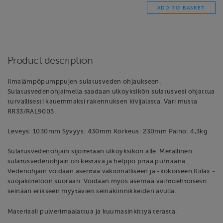
Product description
Ilmalämpöpumppujen sulatusveden ohjaukseen.
Sulatusvedenohjaimella saadaan ulkoyksikön sulatusvesi ohjattua
turvallisesti kauemmaksi rakennuksen kivijalasta. Väri musta
RR33/RAL9005.
Leveys: 1030mm Syvyys: 430mm Korkeus: 230mm Paino: 4,3kg
Sulatusvedenohjain sijoitetaan ulkoyksikön alle. Metallinen
sulatusvedenohjain on kestävä ja helppo pitää puhtaana.
Vedenohjain voidaan asentaa vakiomalliseen ja -kokoiseen Kiilax -
suojakoteloon suoraan. Voidaan myös asentaa vaihtoehtoisesti
seinään erikseen myytävien seinäkiinnikkeiden avulla.
Materiaali pulverimaalattua ja kuumasinkittyä terästä.