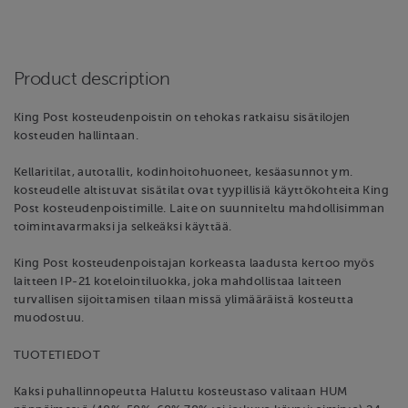
Product description
King Post kosteudenpoistin on tehokas ratkaisu sisätilojen
kosteuden hallintaan.
Kellaritilat, autotallit, kodinhoitohuoneet, kesäasunnot ym.
kosteudelle altistuvat sisätilat ovat tyypillisiä käyttökohteita King
Post kosteudenpoistimille. Laite on suunniteltu mahdollisimman
toimintavarmaksi ja selkeäksi käyttää.
King Post kosteudenpoistajan korkeasta laadusta kertoo myös
laitteen IP-21 kotelointiluokka, joka mahdollistaa laitteen
turvallisen sijoittamisen tilaan missä ylimääräistä kosteutta
muodostuu.
TUOTETIEDOT
Kaksi puhallinnopeutta Haluttu kosteustaso valitaan HUM