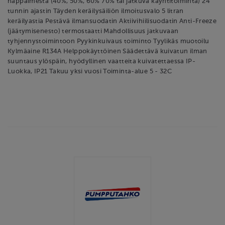
näppäimestä (40%, 50%, 60% 70% tai jatkuva käyntitoiminta) 24
tunnin ajastin Täyden keräilysäiliön ilmoitusvalo 5 litran
keräilyastia Pestävä ilmansuodatin Aktiivihiilisuodatin Anti-Freeze
(jäätymisenesto) termostaatti Mahdollisuus jatkuvaan
tyhjennystoimintoon Pyykinkuivaus toiminto Tyylikäs muotoilu
Kylmäaine R134A Helppokäyttöinen Säädettävä kuivatun ilman
suuntaus ylöspäin, hyödyllinen vaatteita kuivatettaessa IP-
Luokka, IP21 Takuu yksi vuosi Toiminta-alue 5 - 32C