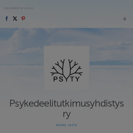
POWERED BY HOLVI
Psykedeelitutkimusyhdistys
ry
MORE INFO
Psykedeelitutkimusyhdistys ry:n (Psyty) verkkokauppa