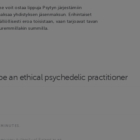
voit ostaa lippuja Psytyn järjestämiin
aksaa yhdistyksen jäsenmaksun. Erihintaiset
ällöllisesti eroa toisistaan, vaan tarjoavat tavan
uuremmillakin summilla.
e an ethical psychedelic practitioner
 MINUTES.
ervisory Authority of Finland as an