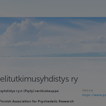
litutkimusyhdistys ry
Website
syhdistys ry:n (Psyty) verkkokauppa
https://www.psy
Finnish Association for Psychedelic Research