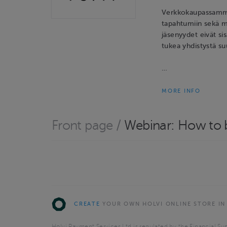
Verkkokaupassamme 
tapahtumiin sekä m
jäsenyydet eivät sis
tukea yhdistystä s
…
MORE INFO
Front page
/
Webinar: How to b
CREATE
YOUR OWN HOLVI ONLINE STORE IN
Holvi Payment Services Ltd is regulated by the Financial Sup