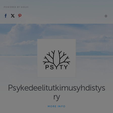
POWERED BY HOLVI
Psykedeelitutkimusyhdistys
ry
MORE INFO
Psykedeelitutkimusyhdistys ry:n (Psyty) verkkokauppa