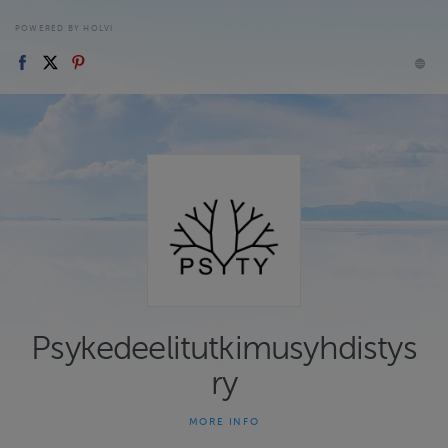
POWERED BY HOLVI
Psykedeelitutkimusyhdistys
ry
MORE INFO
Psykedeelitutkimusyhdistys ry:n (Psyty) verkkokauppa