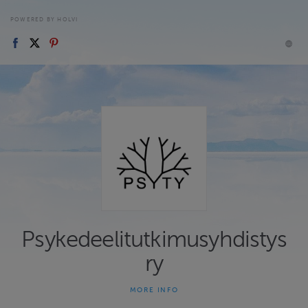
POWERED BY HOLVI
Psykedeelitutkimusyhdistys
ry
MORE INFO
Psykedeelitutkimusyhdistys ry:n (Psyty) verkkokauppa