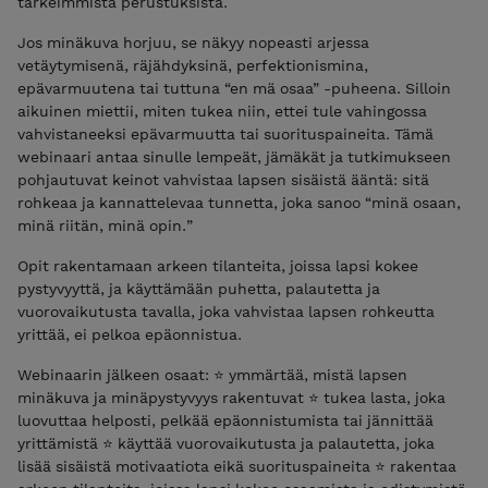
tärkeimmistä perustuksista.
Jos minäkuva horjuu, se näkyy nopeasti arjessa
vetäytymisenä, räjähdyksinä, perfektionismina,
epävarmuutena tai tuttuna “en mä osaa” -puheena. Silloin
aikuinen miettii, miten tukea niin, ettei tule vahingossa
vahvistaneeksi epävarmuutta tai suorituspaineita. Tämä
webinaari antaa sinulle lempeät, jämäkät ja tutkimukseen
pohjautuvat keinot vahvistaa lapsen sisäistä ääntä: sitä
rohkeaa ja kannattelevaa tunnetta, joka sanoo “minä osaan,
minä riitän, minä opin.”
Opit rakentamaan arkeen tilanteita, joissa lapsi kokee
pystyvyyttä, ja käyttämään puhetta, palautetta ja
vuorovaikutusta tavalla, joka vahvistaa lapsen rohkeutta
yrittää, ei pelkoa epäonnistua.
Webinaarin jälkeen osaat: ⭐ ymmärtää, mistä lapsen
minäkuva ja minäpystyvyys rakentuvat ⭐ tukea lasta, joka
luovuttaa helposti, pelkää epäonnistumista tai jännittää
yrittämistä ⭐ käyttää vuorovaikutusta ja palautetta, joka
lisää sisäistä motivaatiota eikä suorituspaineita ⭐ rakentaa