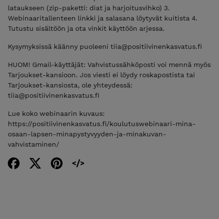
lataukseen (zip-paketti: diat ja harjoitusvihko) 3.
Webinaaritallenteen linkki ja salasana löytyvät kuitista 4.
Tutustu sisältöön ja ota vinkit käyttöön arjessa.
Kysymyksissä käänny puoleeni tiia@positiivinenkasvatus.fi
HUOM! Gmail-käyttäjät: Vahvistussähköposti voi mennä myös
Tarjoukset-kansioon. Jos viesti ei löydy roskapostista tai
Tarjoukset-kansiosta, ole yhteydessä:
tiia@positiivinenkasvatus.fi
Lue koko webinaarin kuvaus:
https://positiivinenkasvatus.fi/koulutuswebinaari-mina-
osaan-lapsen-minapystyvyyden-ja-minakuvan-
vahvistaminen/