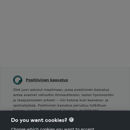
Positiivinen kasvatus
Olet juuri astunut maailmaan, jossa positiivinen kasvatus
antaa avaimet vahvoihin ihmissuhteisiin, lasten hyvinvointiin
ja tasapainoiseen arkeen – niin kotona kuin kasvatus- ja
opetustyössä. Positiivinen kasvatus perustuu tutkittuun
tietoon, ja sen ytimessä ovat läsnäolo, myötätunto,
kunnioittava rajojen asettaminen sekä lapsen vahvuuksien …
Do you want cookies? 🍪
Choose which cookies you want to accept.