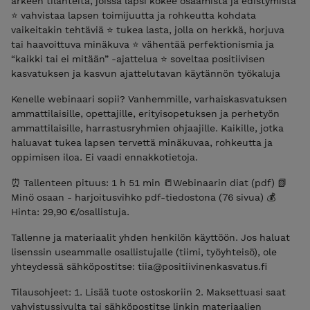
arkeen tilanteita, joissa lapsi kokee osaamista ja edistymistä
⭐ vahvistaa lapsen toimijuutta ja rohkeutta kohdata
vaikeitakin tehtäviä ⭐ tukea lasta, jolla on herkkä, horjuva
tai haavoittuva minäkuva ⭐ vähentää perfektionismia ja
“kaikki tai ei mitään” -ajattelua ⭐ soveltaa positiivisen
kasvatuksen ja kasvun ajattelutavan käytännön työkaluja
Kenelle webinaari sopii? Vanhemmille, varhaiskasvatuksen
ammattilaisille, opettajille, erityisopetuksen ja perhetyön
ammattilaisille, harrastusryhmien ohjaajille. Kaikille, jotka
haluavat tukea lapsen tervettä minäkuvaa, rohkeutta ja
oppimisen iloa. Ei vaadi ennakkotietoja.
⏰ Tallenteen pituus: 1 h 51 min 📒Webinaarin diat (pdf) 📗
Minö osaan - harjoitusvihko pdf-tiedostona (76 sivua) 💰
Hinta: 29,90 €/osallistuja.
Tallenne ja materiaalit yhden henkilön käyttöön. Jos haluat
lisenssin useammalle osallistujalle (tiimi, työyhteisö), ole
yhteydessä sähköpostitse: tiia@positiivinenkasvatus.fi
Tilausohjeet: 1. Lisää tuote ostoskoriin 2. Maksettuasi saat
vahvistussivulta tai sähköpostitse linkin materiaalien