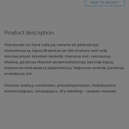
Product description
Hierontaan on hyvä tulla jos vaivana on päänsärkyä,
unettomuutta, kipua lihaksissa tai olisi mukava vain tulla
rentoutumaan kiireiden keskellä. Hieronta mm. rentouttaa
lihaksia, parantaa lihasten aineenvaihduntaa, lievittää kipua,
nopeuttaa rasituksesta palautumista, helpottaa stressiä, parantaa
unenlaatua jne.
Hoitoon sisältyy tutkiminen, pintalämpöhoidot, mobilisoinnit,
kinesioteippaus, imukuppaus, dry needling - tarpeen mukaan.